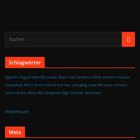
Schlagwörter
Agostini
August Hobl
Bill Lomas
Black
Cecil Sandford
DKW
enamel
Fotokurs
Fotoschule
Karl J. Krone
Karl Krone
lack
Lehrgang
Leica M4
Leica m4 black
Leica m4 lack
M4-p
NSU
Singende Säge
Solitude
Sportmax
Impressum
Meta