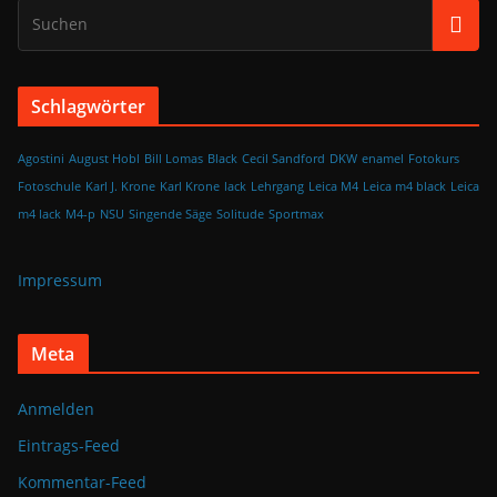
Schlagwörter
Agostini
August Hobl
Bill Lomas
Black
Cecil Sandford
DKW
enamel
Fotokurs
Fotoschule
Karl J. Krone
Karl Krone
lack
Lehrgang
Leica M4
Leica m4 black
Leica
m4 lack
M4-p
NSU
Singende Säge
Solitude
Sportmax
Impressum
Meta
Anmelden
Eintrags-Feed
Kommentar-Feed