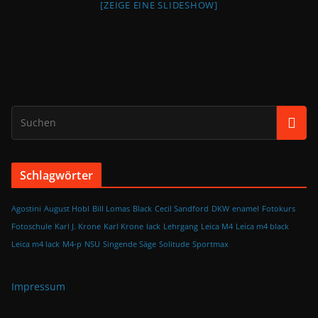
[ZEIGE EINE SLIDESHOW]
Schlagwörter
Agostini
August Hobl
Bill Lomas
Black
Cecil Sandford
DKW
enamel
Fotokurs
Fotoschule
Karl J. Krone
Karl Krone
lack
Lehrgang
Leica M4
Leica m4 black
Leica m4 lack
M4-p
NSU
Singende Säge
Solitude
Sportmax
Impressum