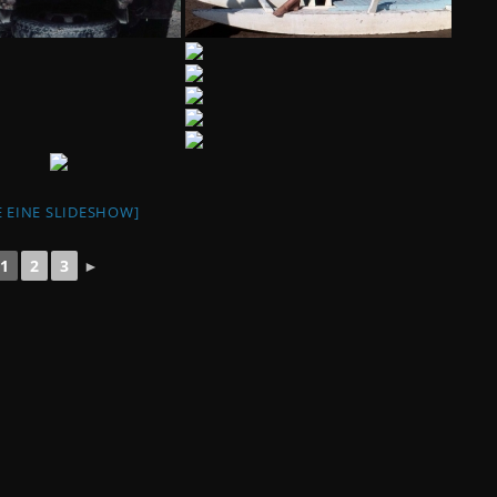
E EINE SLIDESHOW]
1
2
3
►