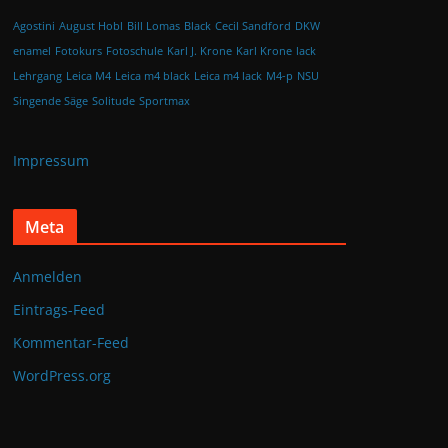
Agostini
August Hobl
Bill Lomas
Black
Cecil Sandford
DKW
enamel
Fotokurs
Fotoschule
Karl J. Krone
Karl Krone
lack
Lehrgang
Leica M4
Leica m4 black
Leica m4 lack
M4-p
NSU
Singende Säge
Solitude
Sportmax
Impressum
Meta
Anmelden
Eintrags-Feed
Kommentar-Feed
WordPress.org