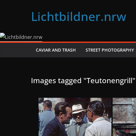
Zum
Lichtbildner.nrw
Inhalt
springen
CAVIAR AND TRASH
STREET PHOTOGRAPHY
Images tagged "Teutonengrill"