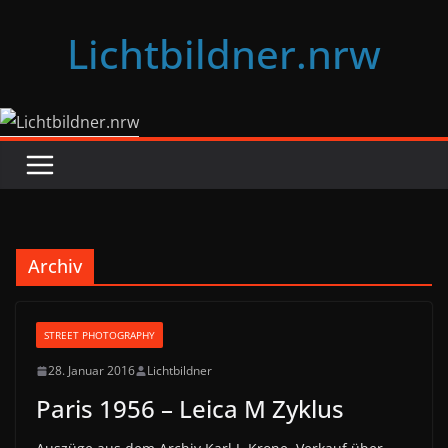
Zum
Lichtbildner.nrw
Inhalt
springen
Archiv
STREET PHOTOGRAPHY
28. Januar 2016
Lichtbildner
Paris 1956 – Leica M Zyklus