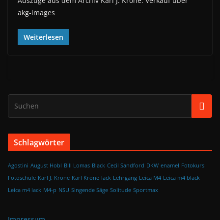
Auszüge aus dem Archiv Karl J. Krone. Verkauf über
akg-images
Weiterlesen
Schlagwörter
Agostini
August Hobl
Bill Lomas
Black
Cecil Sandford
DKW
enamel
Fotokurs
Fotoschule
Karl J. Krone
Karl Krone
lack
Lehrgang
Leica M4
Leica m4 black
Leica m4 lack
M4-p
NSU
Singende Säge
Solitude
Sportmax
Impressum