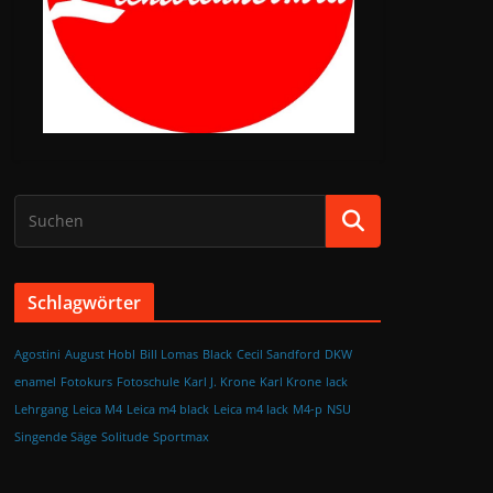
Schlagwörter
Agostini
August Hobl
Bill Lomas
Black
Cecil Sandford
DKW
enamel
Fotokurs
Fotoschule
Karl J. Krone
Karl Krone
lack
Lehrgang
Leica M4
Leica m4 black
Leica m4 lack
M4-p
NSU
Singende Säge
Solitude
Sportmax